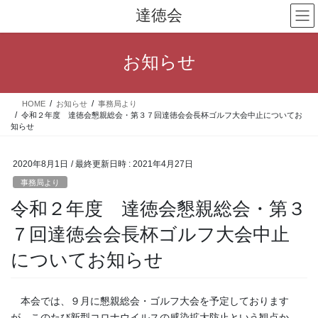
コ
ナ
達徳会
ン
ビ
テ
ゲ
ン
ー
お知らせ
ツ
シ
へ
ョ
ス
ン
HOME
お知らせ
事務局より
キ
に
令和２年度 達徳会懇親総会・第３７回達徳会会長杯ゴルフ大会中止についてお
ッ
移
知らせ
プ
動
2020年8月1日
/ 最終更新日時 :
2021年4月27日
事務局より
令和２年度 達徳会懇親総会・第３
７回達徳会会長杯ゴルフ大会中止
についてお知らせ
本会では、９月に懇親総会・ゴルフ大会を予定しております
が、このたび新型コロナウイルスの感染拡大防止という観点か