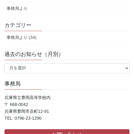
事務局より
カテゴリー
事務局より (34)
過去のお知らせ（月別）
過
去
の
お
事務局
知
ら
兵庫県立豊岡高等学校内
せ
〒 668-0042
（月
兵庫県豊岡市京町12-91
別）
TEL: 0796-23-1290